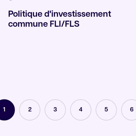
Politique d'investissement
commune FLI/FLS
1
2
3
4
5
6