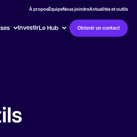
À propos
Équipe
Nous joindre
Actualités et outils
Investir
ises
Le Hub
Obtenir un contact
ils