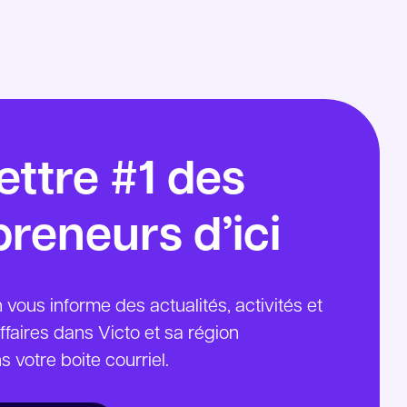
lettre #1 des
reneurs d’ici
vous informe des actualités, activités et
ffaires dans Victo et sa région
 votre boite courriel.