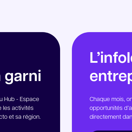
L’info
n garni
entrep
du Hub - Espace
Chaque mois, on 
les activités
opportunités d’a
to et sa région.
directement dans