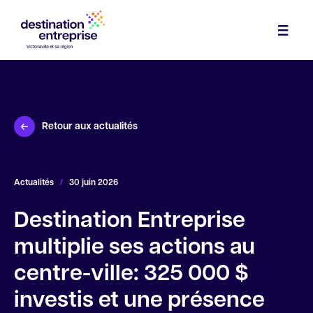
Services
Démarrage
Expertises
Retour aux actualités
Croissance
Industries, commerces et services
Investir
Repreneuriat
Agroalimentaire
Le Hub
Actualités
/
30 juin 2026
Financement
Tourisme
Espace de coworking
À propos
Destination Entreprise
Mentorat
Notre communauté
Équipe
multiplie ses actions au
Main-d’œuvre
Calendrier des activités
Nous joindre
centre-ville: 325 000 $
Parcs industriels
investis et une présence
Actualités et outils