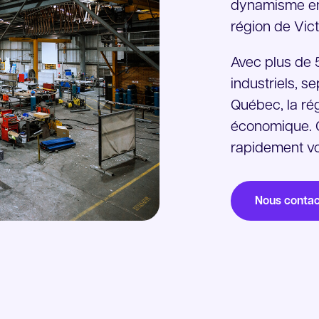
dynamisme ent
région de Victo
Avec plus de 5
industriels, s
Québec, la ré
économique. O
rapidement vo
Nous contac