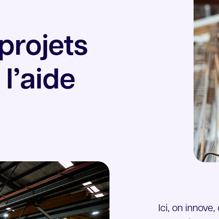
projets
 l’aide
Ici, on innove