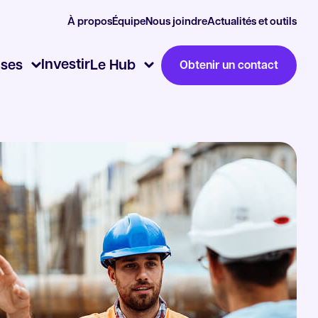
À propos
Équipe
Nous joindre
Actualités et outils
Investir
ises
Le Hub
Obtenir un contact