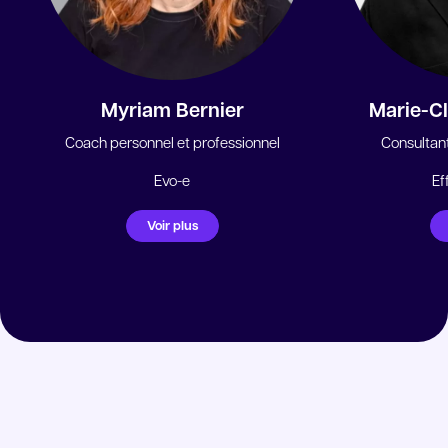
Myriam Bernier
Marie-C
Coach personnel et professionnel
Consultant
Evo-e
Ef
Voir plus