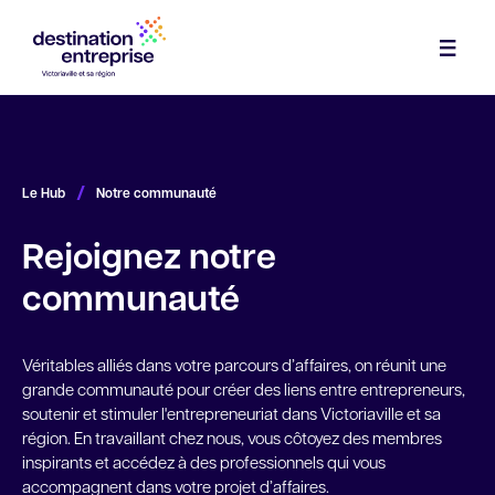
Services
Démarrage
Expertises
/
Le Hub
Notre communauté
Croissance
Industries, commerces et services
Investir
Rejoignez notre
Repreneuriat
Agroalimentaire
Le Hub
communauté
Financement
Tourisme
Espace de coworking
À propos
Mentorat
Notre communauté
Véritables alliés dans votre parcours d’affaires, on réunit une
Équipe
grande communauté pour créer des liens entre entrepreneurs,
Main-d’œuvre
Calendrier des activités
soutenir et stimuler l'entrepreneuriat dans Victoriaville et sa
Nous joindre
région. En travaillant chez nous, vous côtoyez des membres
Parcs industriels
inspirants et accédez à des professionnels qui vous
Actualités et outils
accompagnent dans votre projet d’affaires.